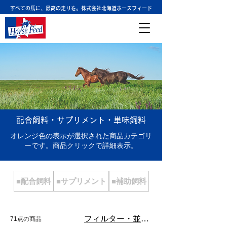
すべての馬に、最高の走りを。株式会社北海道ホースフィード
配合飼料・サプリメント・単味飼料
オレンジ色の表示が選択された商品カテゴリ
ーです。商品クリックで詳細表示。
■配合飼料
■サプリメント
■補助飼料
フィルター・並び替え
71点の商品