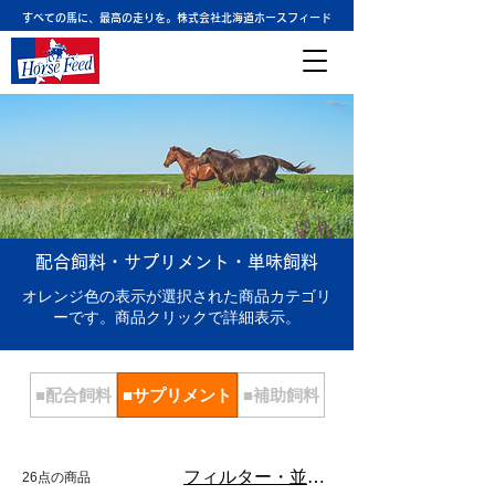
すべての馬に、最高の走りを。株式会社北海道ホースフィード
配合飼料・サプリメント・単味飼料
オレンジ色の表示が選択された商品カテゴリ
ーです。商品クリックで詳細表示。
■配合飼料
■サプリメント
■補助飼料
フィルター・並び替え
26点の商品