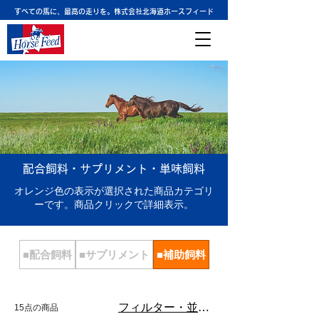
すべての馬に、最高の走りを。株式会社北海道ホースフィード
配合飼料・サプリメント・単味飼料
オレンジ色の表示が選択された商品カテゴリ
ーです。商品クリックで詳細表示。
■配合飼料
■サプリメント
■補助飼料
フィルター・並び替え
15点の商品