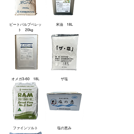
ビートパルプペレッ
米油 18L
ト 20kg
オメガ3-60 18L
ザ塩
ファインソルト
塩の恵み