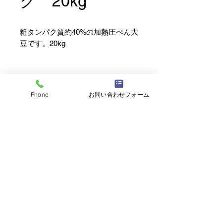
ク 20kg
粗タンパク質約40%の加熱圧ぺん大
豆です。20kg
Phone
お問い合わせフォーム
株式会社北海道ホースフィード
北海道日高郡新ひだか町三石蓬栄161-16
TEL
0146-32-3106
(代表)
0120-023-663
(フリーダイヤル)
FAX
0146-32-3758
​土日祝日休業
トップに戻る
©2025 by 株式会社北海道ホースフィード