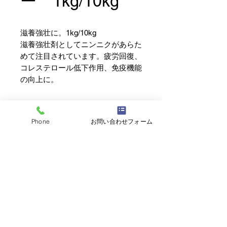
ー 1kg/10kg
滋養強壮に。1kg/10kg
滋養強壮剤としてニンニクがあらた
めて注目されています。疲労回復、
コレステロール低下作用、免疫機能
の向上に。
Phone
お問い合わせフォーム
株式会社北海道ホースフィード
北海道日高郡新ひだか町三石蓬栄161-16
TEL
0146-32-3106
(代表)
0120-023-663
(フリーダイヤル)
FAX
0146-32-3758
​土日祝日休業