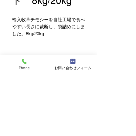
ト 8kg/20kg
輸入牧草チモシーを自社工場で食べ
やすい長さに裁断し、袋詰めにしま
した。8kg/20kg
Phone
お問い合わせフォーム
株式会社北海道ホースフィード
北海道日高郡新ひだか町三石蓬栄161-16
TEL
0146-32-3106
(代表)
0120-023-663
(フリーダイヤル)
FAX
0146-32-3758
​土日祝日休業
トップに戻る