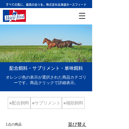
すべての馬に、最高の走りを。株式会社北海道ホースフィード
配合飼料・サプリメント・単味飼料
オレンジ色の表示が選択された商品カテゴリ
ーです。商品クリックで詳細表示。
■配合飼料
■サプリメント
■補助飼料
並び替え
1点の商品