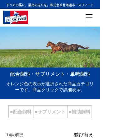
すべての馬に、最高の走りを。株式会社北海道ホースフィード
配合飼料・サプリメント・単味飼料
オレンジ色の表示が選択された商品カテゴリ
ーです。商品クリックで詳細表示。
■配合飼料
■サプリメント
■補助飼料
並び替え
1点の商品