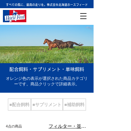
すべての馬に、最高の走りを。株式会社北海道ホースフィード
配合飼料・サプリメント・単味飼料
オレンジ色の表示が選択された商品カテゴリ
ーです。商品クリックで詳細表示。
■配合飼料
■サプリメント
■補助飼料
フィルター・並び替え
4点の商品